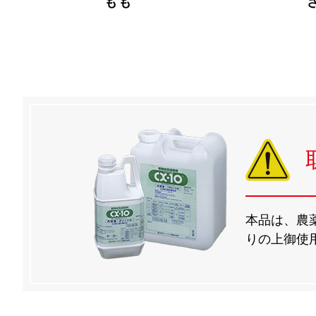
もも
本品は、農
りの上御使