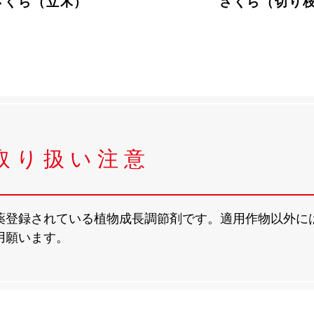
さくら（立木）
さくら（切り
取り扱い注意
薬登録されている植物成⻑調節剤です。適用作物以外に
用願います。