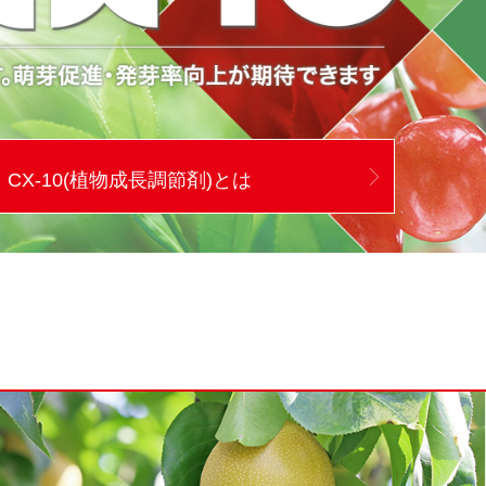
CX-10(植物成⻑調節剤)とは