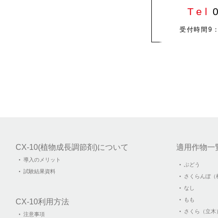
Tel
受付時間9：
CX-10(植物成⻑調節剤)について
適用作物一
導入のメリット
ぶどう
試験結果資料
さくらんぼ（
なし
もも
CX-10利用方法
さくら（立木
注意事項