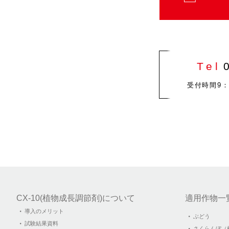
Tel
受付時間9：0
CX-10(植物成⻑調節剤)について
適用作物一
導入のメリット
ぶどう
試験結果資料
さくらんぼ（