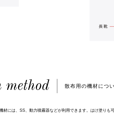
n method
散布⽤の機材につ
機材には、SS、動⼒噴霧器などが利⽤できます。はけ塗りも