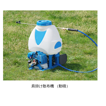
肩掛け散布機
（動噴）