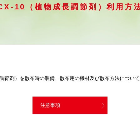
CX-10（植物成長調節剤）利用方
成長調節剤）を散布時の装備、散布⽤の機材及び散布⽅法につい
注意事項