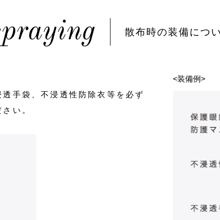
spraying
散布時の装備につ
<装備例>
浸透⼿袋、不浸透性防除⾐等を必ず
ださい。